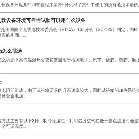
0G 机载设备环境条件和试验程序第2部分列出了文件中使用的所有通用术语的定
60G机载设备环境可靠性试验可以用什么设备
0G文件是美国航空无线电技术委员会（RTCA）135分会（SC-135）制定
的步骤。...
箱怎么挑选
怎么挑选？​高低温湿热交变箱普遍用于检测电子、汽车、橡胶、塑胶、航
热
率电阻丝组成，由于试验箱要求的升温速率较大，因此试验箱的加热系统
合金电加...
湿方法主要有以下3种：制冷除湿法：利用湿度空气在低于露点温度时会
可调温度...