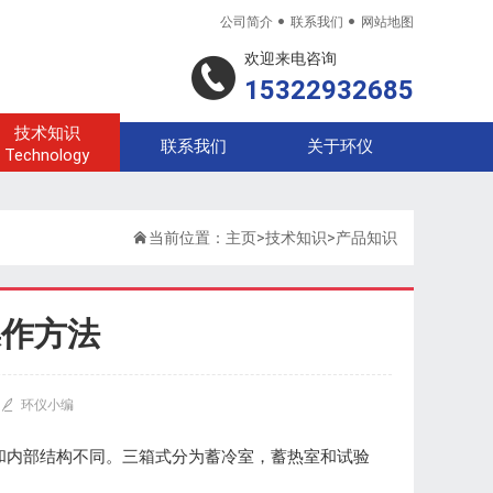


公司简介
联系我们
网站地图
欢迎来电咨询
15322932685
技术知识
联系我们
关于环仪
Technology

当前位置：
主页
>
技术知识
>
产品知识
操作方法

环仪小编
和内部结构不同。三箱式分为蓄冷室，蓄热室和试验