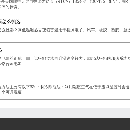
0G文件是美国航空无线电技术委员会（RTCA）135分会（SC-135）制定
的步骤。...
箱怎么挑选
怎么挑选？​高低温湿热交变箱普遍用于检测电子、汽车、橡胶、塑胶、航
热
率电阻丝组成，由于试验箱要求的升温速率较大，因此试验箱的加热系统
合金电加...
湿方法主要有以下3种：制冷除湿法：利用湿度空气在低于露点温度时会
可调温度...